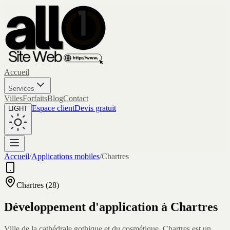
Accueil
Services
Villes
Forfaits
Blog
Contact
Espace client
Devis gratuit
LIGHT
Accueil
/
Applications mobiles
/
Chartres
Chartres
(
28
)
Développement d'application à
Chartres
Ville de la cathédrale gothique et du cosmétique, Chartres est un