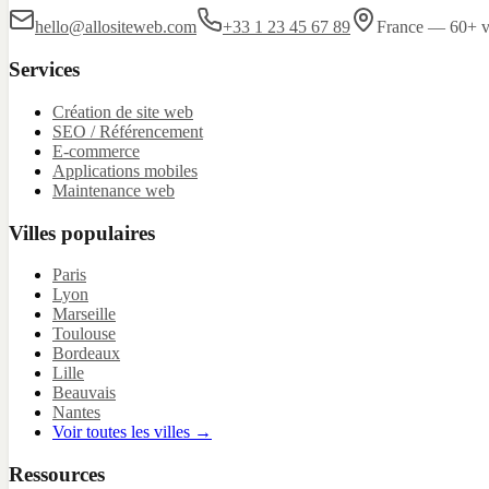
hello@allositeweb.com
+33 1 23 45 67 89
France — 60+ vi
Services
Création de site web
SEO / Référencement
E-commerce
Applications mobiles
Maintenance web
Villes populaires
Paris
Lyon
Marseille
Toulouse
Bordeaux
Lille
Beauvais
Nantes
Voir toutes les villes →
Ressources