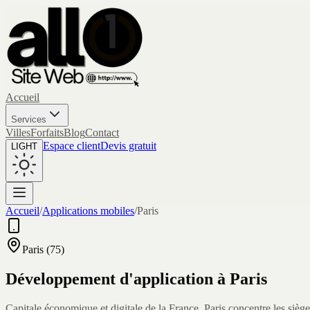
Accueil
Services
Villes
Forfaits
Blog
Contact
Espace client
Devis gratuit
LIGHT
Accueil
/
Applications mobiles
/
Paris
Paris
(
75
)
Développement d'application à
Paris
Capitale économique et digitale de la France, Paris concentre les sièges