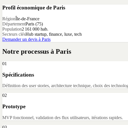
Profil économique de
Paris
Région
Île-de-France
Département
Paris
(
75
)
Population
2 161 000
hab.
Secteurs clés
Hub startup, finance, luxe, tech
Demander un devis à
Paris
Notre processus à
Paris
01
Spécifications
Définition des user stories, architecture technique, choix des technolog
02
Prototype
MVP fonctionnel, validation des flux utilisateurs, itérations rapides.
03