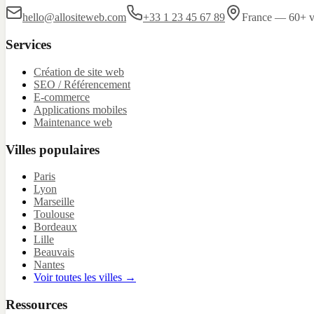
hello@allositeweb.com
+33 1 23 45 67 89
France — 60+ vi
Services
Création de site web
SEO / Référencement
E-commerce
Applications mobiles
Maintenance web
Villes populaires
Paris
Lyon
Marseille
Toulouse
Bordeaux
Lille
Beauvais
Nantes
Voir toutes les villes →
Ressources