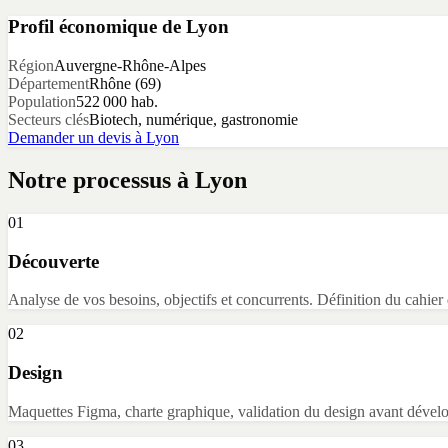
Profil économique de
Lyon
Région
Auvergne-Rhône-Alpes
Département
Rhône
(
69
)
Population
522 000
hab.
Secteurs clés
Biotech, numérique, gastronomie
Demander un devis à
Lyon
Notre processus à
Lyon
01
Découverte
Analyse de vos besoins, objectifs et concurrents. Définition du cahier
02
Design
Maquettes Figma, charte graphique, validation du design avant dével
03