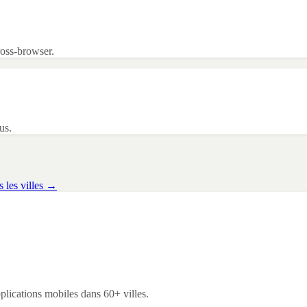
ross-browser.
us.
s les villes →
lications mobiles dans 60+ villes.