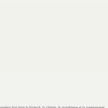
éen fort dans la biotech, la chimie, le numérique et la gastronomie.