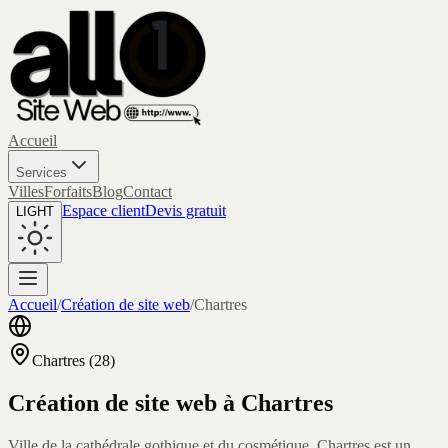
Accueil
Services
Villes
Forfaits
Blog
Contact
Espace client
Devis gratuit
LIGHT
Accueil
/
Création de site web
/
Chartres
Chartres
(
28
)
Création de site web à
Chartres
Ville de la cathédrale gothique et du cosmétique, Chartres est un