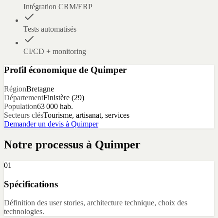
Intégration CRM/ERP
Tests automatisés
CI/CD + monitoring
Profil économique de
Quimper
Région
Bretagne
Département
Finistère
(
29
)
Population
63 000
hab.
Secteurs clés
Tourisme, artisanat, services
Demander un devis à
Quimper
Notre processus à
Quimper
01
Spécifications
Définition des user stories, architecture technique, choix des
technologies.