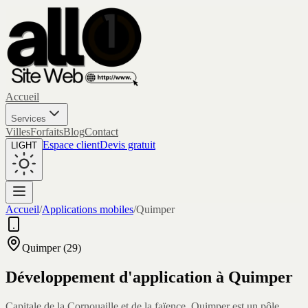
Accueil
Services
Villes
Forfaits
Blog
Contact
Espace client
Devis gratuit
LIGHT
Accueil
/
Applications mobiles
/
Quimper
Quimper
(
29
)
Développement d'application à
Quimper
Capitale de la Cornouaille et de la faïence, Quimper est un pôle