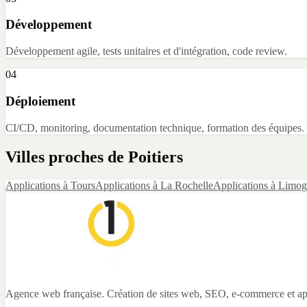
Développement
Développement agile, tests unitaires et d'intégration, code review.
04
Déploiement
CI/CD, monitoring, documentation technique, formation des équipes.
Villes proches de
Poitiers
Applications
à
Tours
Applications
à
La Rochelle
Applications
à
Limog
Agence web française. Création de sites web, SEO, e-commerce et app