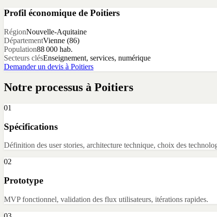
Profil économique de
Poitiers
Région
Nouvelle-Aquitaine
Département
Vienne
(
86
)
Population
88 000
hab.
Secteurs clés
Enseignement, services, numérique
Demander un devis à
Poitiers
Notre processus à
Poitiers
01
Spécifications
Définition des user stories, architecture technique, choix des technolog
02
Prototype
MVP fonctionnel, validation des flux utilisateurs, itérations rapides.
03