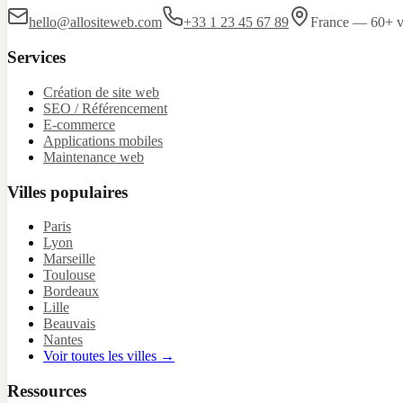
hello@allositeweb.com
+33 1 23 45 67 89
France — 60+ vi
Services
Création de site web
SEO / Référencement
E-commerce
Applications mobiles
Maintenance web
Villes populaires
Paris
Lyon
Marseille
Toulouse
Bordeaux
Lille
Beauvais
Nantes
Voir toutes les villes →
Ressources