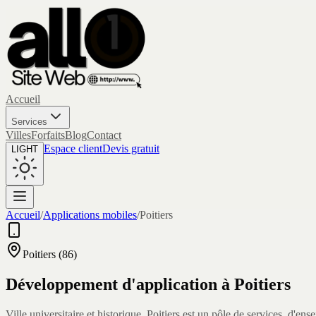
Accueil
Services
Villes
Forfaits
Blog
Contact
Espace client
Devis gratuit
LIGHT
Accueil
/
Applications mobiles
/
Poitiers
Poitiers
(
86
)
Développement d'application à
Poitiers
Ville universitaire et historique, Poitiers est un pôle de services, d