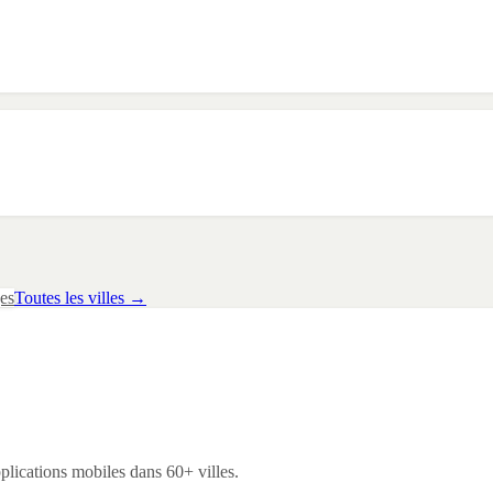
es
Toutes les villes →
lications mobiles dans 60+ villes.