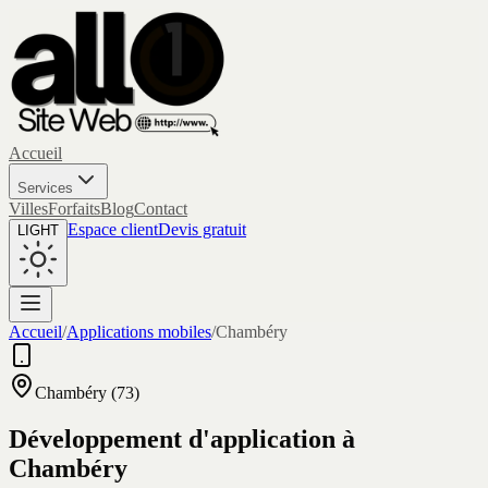
Accueil
Services
Villes
Forfaits
Blog
Contact
Espace client
Devis gratuit
LIGHT
Accueil
/
Applications mobiles
/
Chambéry
Chambéry
(
73
)
Développement d'application à
Chambéry