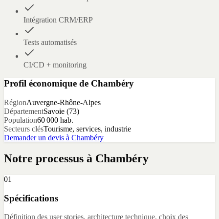
Intégration CRM/ERP
Tests automatisés
CI/CD + monitoring
Profil économique de
Chambéry
Région
Auvergne-Rhône-Alpes
Département
Savoie
(
73
)
Population
60 000
hab.
Secteurs clés
Tourisme, services, industrie
Demander un devis à
Chambéry
Notre processus à
Chambéry
01
Spécifications
Définition des user stories, architecture technique, choix des