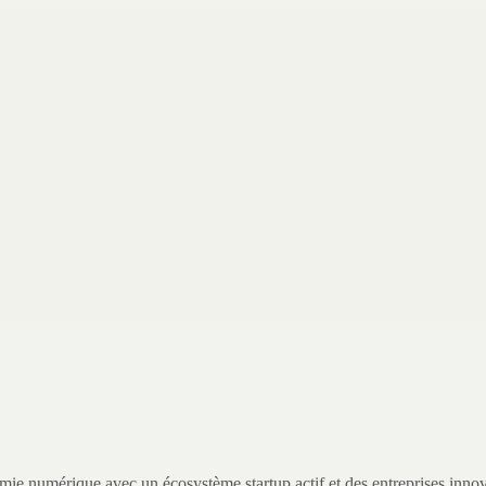
omie numérique avec un écosystème startup actif et des entreprises inno