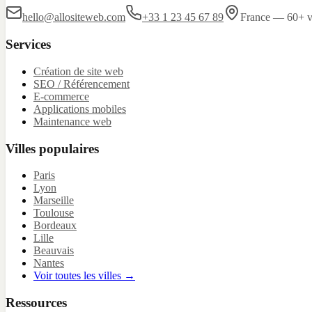
hello@allositeweb.com
+33 1 23 45 67 89
France — 60+ vi
Services
Création de site web
SEO / Référencement
E-commerce
Applications mobiles
Maintenance web
Villes populaires
Paris
Lyon
Marseille
Toulouse
Bordeaux
Lille
Beauvais
Nantes
Voir toutes les villes →
Ressources