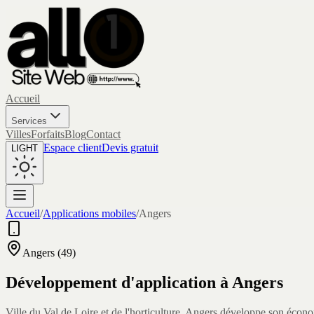
Accueil
Services
Villes
Forfaits
Blog
Contact
Espace client
Devis gratuit
LIGHT
Accueil
/
Applications mobiles
/
Angers
Angers
(
49
)
Développement d'application à
Angers
Ville du Val de Loire et de l'horticulture, Angers développe son écon