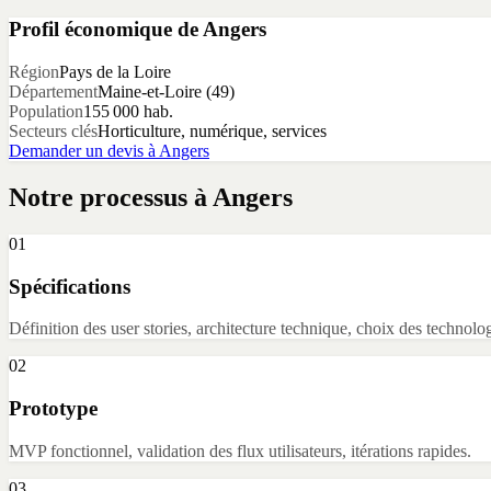
Profil économique de
Angers
Région
Pays de la Loire
Département
Maine-et-Loire
(
49
)
Population
155 000
hab.
Secteurs clés
Horticulture, numérique, services
Demander un devis à
Angers
Notre processus à
Angers
01
Spécifications
Définition des user stories, architecture technique, choix des technolog
02
Prototype
MVP fonctionnel, validation des flux utilisateurs, itérations rapides.
03