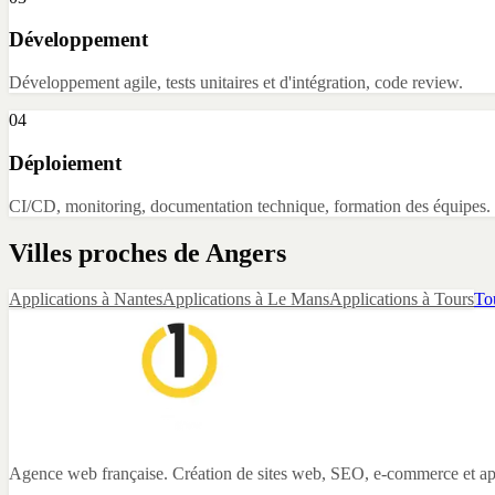
Développement
Développement agile, tests unitaires et d'intégration, code review.
04
Déploiement
CI/CD, monitoring, documentation technique, formation des équipes.
Villes proches de
Angers
Applications
à
Nantes
Applications
à
Le Mans
Applications
à
Tours
Tou
Agence web française. Création de sites web, SEO, e-commerce et app