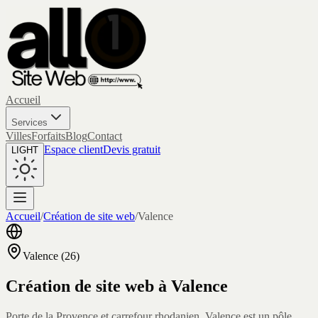
Accueil
Services
Villes
Forfaits
Blog
Contact
Espace client
Devis gratuit
LIGHT
Accueil
/
Création de site web
/
Valence
Valence
(
26
)
Création de site web à
Valence
Porte de la Provence et carrefour rhodanien, Valence est un pôle