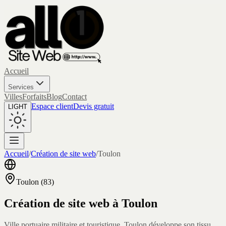
Accueil
Services
Villes
Forfaits
Blog
Contact
Espace client
Devis gratuit
LIGHT
Accueil
/
Création de site web
/
Toulon
Toulon
(
83
)
Création de site web à
Toulon
Ville portuaire militaire et touristique, Toulon développe son tissu