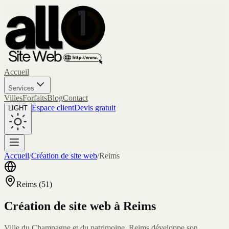
Accueil
Services
Villes
Forfaits
Blog
Contact
Espace client
Devis gratuit
LIGHT
Accueil
/
Création de site web
/
Reims
Reims
(
51
)
Création de site web à
Reims
Ville du Champagne et du patrimoine, Reims développe son