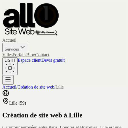
Accueil
Services
Villes
Forfaits
Blog
Contact
Espace client
Devis gratuit
LIGHT
Accueil
/
Création de site web
/
Lille
Lille
(
59
)
Création de site web à
Lille
Carrefour européen entre Paris, Londres et Bruxelles, Lille est une