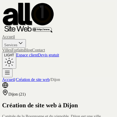
Accueil
Services
Villes
Forfaits
Blog
Contact
Espace client
Devis gratuit
LIGHT
Accueil
/
Création de site web
/
Dijon
Dijon
(
21
)
Création de site web à
Dijon
Capitale de la Bourgogne et du vignoble, Dijon est une ville