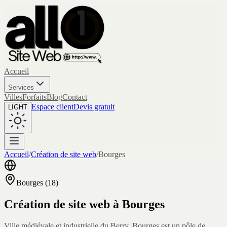
Accueil
Services
Villes
Forfaits
Blog
Contact
Espace client
Devis gratuit
LIGHT
Accueil
/
Création de site web
/
Bourges
Bourges
(
18
)
Création de site web à
Bourges
Ville médiévale et industrielle du Berry, Bourges est un pôle de