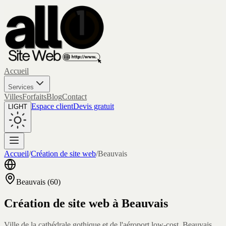
Accueil
Services
Villes
Forfaits
Blog
Contact
Espace client
Devis gratuit
LIGHT
Accueil
/
Création de site web
/
Beauvais
Beauvais
(
60
)
Création de site web à
Beauvais
Ville de la cathédrale gothique et de l'aéroport low-cost, Beauvais