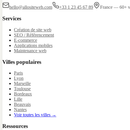
hello@allositeweb.com
+33 1 23 45 67 89
France — 60+ vi
Services
Création de site web
SEO / Référencement
E-commerce
Applications mobiles
Maintenance web
Villes populaires
Paris
Lyon
Marseille
Toulouse
Bordeaux
Lille
Beauvais
Nantes
Voir toutes les villes →
Ressources