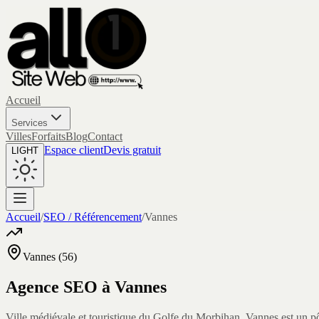
Accueil
Services
Villes
Forfaits
Blog
Contact
Espace client
Devis gratuit
LIGHT
Accueil
/
SEO / Référencement
/
Vannes
Vannes
(
56
)
Agence SEO à
Vannes
Ville médiévale et touristique du Golfe du Morbihan, Vannes est un pôl