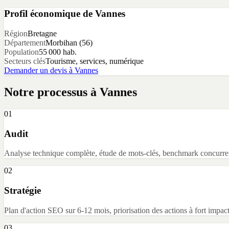
Profil économique de
Vannes
Région
Bretagne
Département
Morbihan
(
56
)
Population
55 000
hab.
Secteurs clés
Tourisme, services, numérique
Demander un devis à
Vannes
Notre processus à
Vannes
01
Audit
Analyse technique complète, étude de mots-clés, benchmark concurren
02
Stratégie
Plan d'action SEO sur 6-12 mois, priorisation des actions à fort impact
03