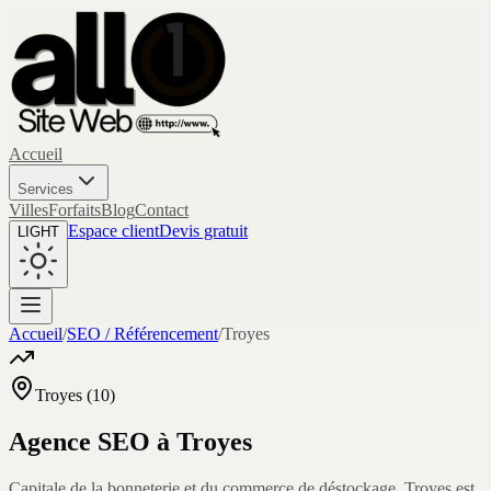
Accueil
Services
Villes
Forfaits
Blog
Contact
Espace client
Devis gratuit
LIGHT
Accueil
/
SEO / Référencement
/
Troyes
Troyes
(
10
)
Agence SEO à
Troyes
Capitale de la bonneterie et du commerce de déstockage, Troyes est