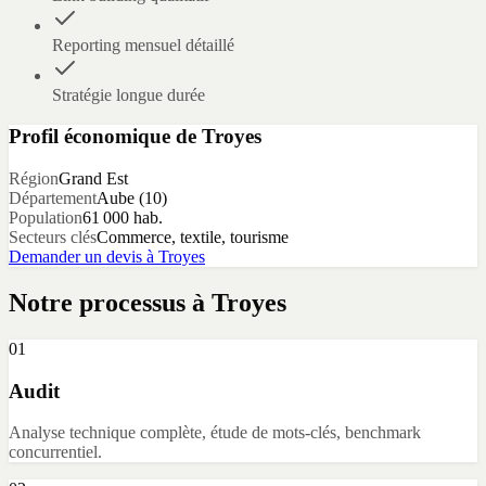
Reporting mensuel détaillé
Stratégie longue durée
Profil économique de
Troyes
Région
Grand Est
Département
Aube
(
10
)
Population
61 000
hab.
Secteurs clés
Commerce, textile, tourisme
Demander un devis à
Troyes
Notre processus à
Troyes
01
Audit
Analyse technique complète, étude de mots-clés, benchmark
concurrentiel.