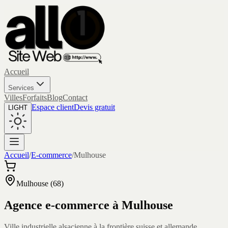
Accueil
Services
Villes
Forfaits
Blog
Contact
Espace client
Devis gratuit
LIGHT
Accueil
/
E-commerce
/
Mulhouse
Mulhouse
(
68
)
Agence e-commerce à
Mulhouse
Ville industrielle alsacienne à la frontière suisse et allemande,