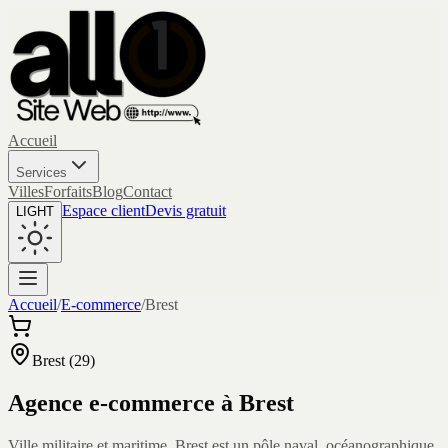
Accueil
Services
Villes
Forfaits
Blog
Contact
Espace client
Devis gratuit
LIGHT
Accueil
/
E-commerce
/
Brest
Brest
(
29
)
Agence e-commerce à
Brest
Ville militaire et maritime, Brest est un pôle naval, océanographique