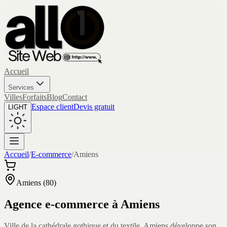
Accueil
Services
Villes
Forfaits
Blog
Contact
Espace client
Devis gratuit
LIGHT
Accueil
/
E-commerce
/
Amiens
Amiens
(
80
)
Agence e-commerce à
Amiens
Ville de la cathédrale gothique et du textile, Amiens développe son